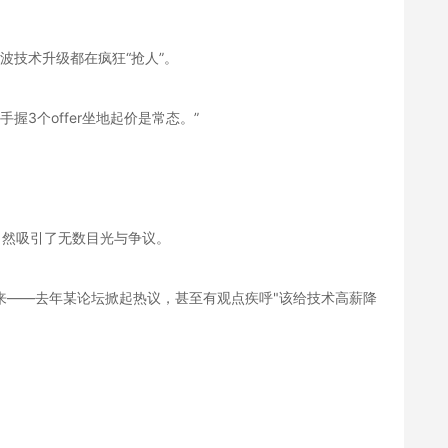
波技术升级都在疯狂“抢人”。
手握3个offer坐地起价是常态。”
自然吸引了无数目光与争议。
来——去年某论坛掀起热议，甚至有观点疾呼"该给技术高薪降