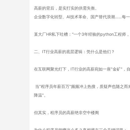
高薪的背后，是实打实的供需失衡。
企业数字化转型、AI技术革命、国产替代浪潮……每一
某大厂HR私下吐槽：“一个3年经验的python工程师，
二、IT行业高薪的底层逻辑：凭什么是他们？
在互联网聚光灯下，IT行业的高薪宛如一座"金矿"，
当"程序员年薪百万"频频冲上热搜，质疑声也随之而
降温"。
但其实，程序员的高薪绝非空中楼阁
为什么程序员能赚这么多？真相藏在三个关键词里：