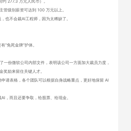
约 277.3 万元人民币）。
术主管级别薪资可达到 100 万元以上。
员，也不会裁AI工程师，因为太稀缺了。
有“免死金牌”护体。
日发布博文，披露了一份微软公司内部文件，表明该公司一方面加大裁员力度，
现金奖励来留住关键人才。
申请表格，各个团队可以根据自身战略重点，更好地保留 AI
AI，而且还要争取，给股票、给现金。